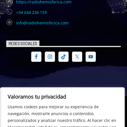
https://radiohemisferica.com
+34 644 236 159
info@radiohemisferica.com
REDES SOCIALES
Valoramos tu privacidad
Usamos cookies para mejorar su experiencia de
© Radio Hemisférica. Project of - Euro-American Committee of
navegación, mostrarle anuncios o contenidos
Digital Law – CEA Digital Law, CTR- 698529, Dublin (Republic of
personalizados y analizar nuestro tráfico. Al hacer clic en
Ireland) +353 196 01 596