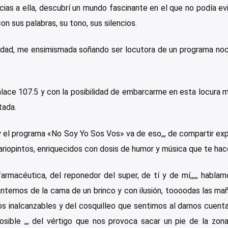
cias a ella, descubrí un mundo fascinante en el que no podía ev
n sus palabras, su tono, sus silencios.
dad, me ensimismada soñando ser locutora de un programa noc
e 107.5 y con la posibilidad de embarcarme en esta locura marav
tada.
a y el programa «No Soy Yo Sos Vos» va de eso,,, de compartir ex
riopintos, enriquecidos con dosis de humor y música que te hace v
armacéutica, del reponedor del super, de tí y de mí,,,,, habl
temos de la cama de un brinco y con ilusión, toooodas las mañana
s inalcanzables y del cosquilleo que sentimos al darnos cuenta
sible ,,, del vértigo que nos provoca sacar un pie de la zo