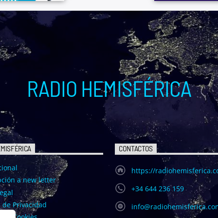
RADIO HEMISFÉRICA
EMISFÉRICA
CONTACTOS
cional
https://radiohemisferica.
ción a new letter
+34 644 236 159
egal
a de Privacidad
info@radiohemisferica.co
a de Cookies