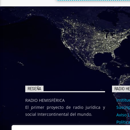
RESEÑA
RADIO H
Institu
RADIO HEMISFÉRICA
El primer proyecto de radio jurídica y
Suscrip
social Intercontinental del mundo.
Aviso L
Polític
Polític