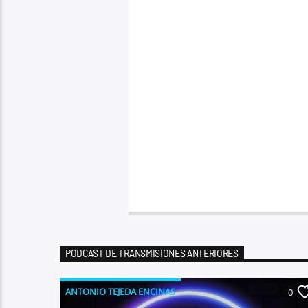
PODCAST DE TRANSMISIONES ANTERIORES
ANTONIO TEJEDA ENCINAS
0