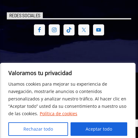
REDES SOCIALES
Valoramos tu privacidad
Usamos cookies para mejorar su experiencia de
© Radio Hemisférica. Project of - Euro-American Committee of
navegación, mostrarle anuncios o contenidos
Digital Law – CEA Digital Law, CTR- 698529, Dublin (Republic of
personalizados y analizar nuestro tráfico. Al hacer clic en
Ireland) +353 196 01 596
“Aceptar todo” usted da su consentimiento a nuestro uso
de las cookies.
Política de cookies
Rechazar todo
Aceptar todo