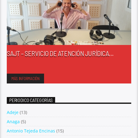
SAJT – SERVICIO DE ATENCIÓN JURÍDICA
TEMPRANA
MÁS INFORMACIÓN
PERIODICO CATEGORÍAS
Adeje
(13)
Anaga
(5)
Antonio Tejeda Encinas
(15)