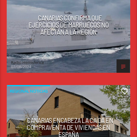
CANARIAS CONFIRMA QUE
EJERCICIOS DE MARRUECOS NO
AFECTAN A LA REGIÓN
Radio Hemisferica
07/08/2024
REGIONAL NOTICIAS
0
CANARIAS ENCABEZA LA CAÍDA EN
COMPRAVENTA DE VIVIENDAS EN
ESPAÑA