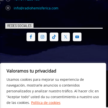
info@radiohemisferica.com
REDES SOCIALES
Valoramos tu privacidad
Usamos cookies para mejorar su experiencia de
© Radio Hemisférica. Project of - Euro-American Committee of
navegación, mostrarle anuncios o contenidos
Digital Law – CEA Digital Law, CTR- 698529, Dublin (Republic of
personalizados y analizar nuestro tráfico. Al hacer clic en
Ireland) +353 196 01 596
“Aceptar todo” usted da su consentimiento a nuestro uso
de las cookies.
Política de cookies