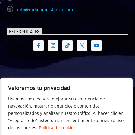
info@radiohemisferica.com
REDES SOCIALES
Valoramos tu privacidad
Usamos cookies para mejorar su experiencia de
© Radio Hemisférica. Project of - Euro-American Committee of
navegación, mostrarle anuncios o contenidos
Digital Law – CEA Digital Law, CTR- 698529, Dublin (Republic of
personalizados y analizar nuestro tráfico. Al hacer clic en
Ireland) +353 196 01 596
“Aceptar todo” usted da su consentimiento a nuestro uso
de las cookies.
Política de cookies