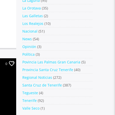
La Laguna
(95)
La Orotava
(35)
Las Galletas
(2)
Los Realejos
(10)
Nacional
(51)
News
(54)
Opinión
(3)
Política
(3)
Povincia Las Palmas Gran Canaria
(5)
0
Provincia Santa Cruz Tenerife
(40)
Regional Noticias
(272)
Santa Cruz de Tenerife
(387)
Tegueste
(4)
Tenerife
(92)
Valle Seco
(1)