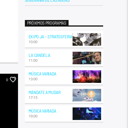
PRÓXIMOS PROGRAMAS
EKIPO JA – STRATOSFERIA
10:00
LA CANDELA
11:00
MÚSICA VARIADA
13:00
0
MÁNDATE A MUDAR
17:15
MÚSICA VARIADA
19:00