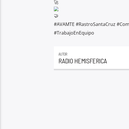
#AVAMTE
#RastroSantaCruz
#Com
#TrabajoEnEquipo
AUTOR
RADIO HEMISFERICA