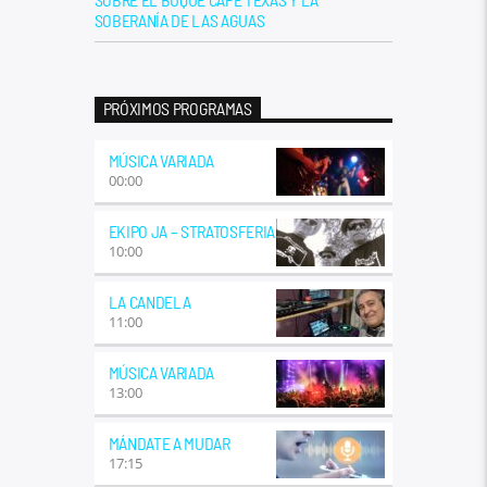
SOBERANÍA DE LAS AGUAS
PRÓXIMOS PROGRAMAS
MÚSICA VARIADA
00:00
EKIPO JA – STRATOSFERIA
10:00
LA CANDELA
11:00
MÚSICA VARIADA
13:00
MÁNDATE A MUDAR
17:15