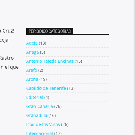
a Cruz!
PERIODICO CATEGORÍAS
ejal
Adeje
(13)
Anaga
(5)
Rastro
Antonio Tejeda Encinas
(15)
n el que
Arafo
(2)
Arona
(19)
Cabildo de Tenerife
(13)
Editorial
(4)
Gran Canaria
(76)
Granadilla
(16)
Icod de los Vinos
(26)
Internacional
(17)