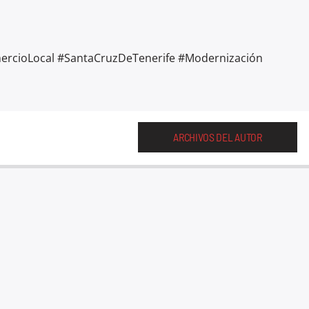
ercioLocal
#SantaCruzDeTenerife
#Modernización
ARCHIVOS DEL AUTOR