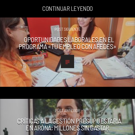
CONTINUAR LEYENDO
POST SIGUIENTE
OPORTUNIDADES LABORALES EN EL
PROGRAMA «TU EMPLEO CON AFEDES»
POST ANTERIOR
CRÍTICAS A LA GESTIÓN PRESUPUESTARIA
EN ARONA: MILLONES SIN GASTAR