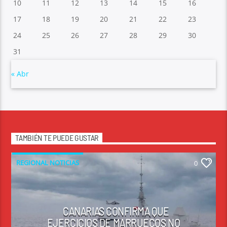
10
11
12
13
14
15
16
17
18
19
20
21
22
23
24
25
26
27
28
29
30
31
« Abr
TAMBIÉN TE PUEDE GUSTAR
REGIONAL NOTICIAS
0
CANARIAS CONFIRMA QUE
EJERCICIOS DE MARRUECOS NO