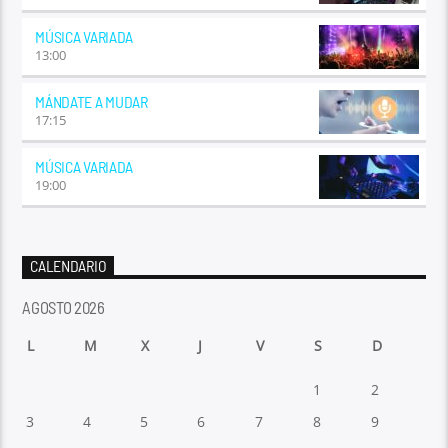
MÚSICA VARIADA
13:00
MÁNDATE A MUDAR
17:15
MÚSICA VARIADA
19:00
CALENDARIO
AGOSTO 2026
L
M
X
J
V
S
D
1
2
3
4
5
6
7
8
9