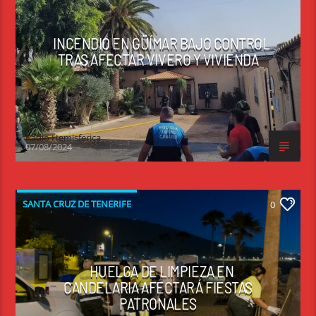
INCENDIO EN GÜÍMAR BAJO CONTROL
TRAS AFECTAR VIVERO Y VIVIENDA
Radio Hemisferica
07/08/2024
SANTA CRUZ DE TENERIFE
0
HUELGA DE LIMPIEZA EN
CANDELARIA AFECTARÁ FIESTAS
PATRONALES