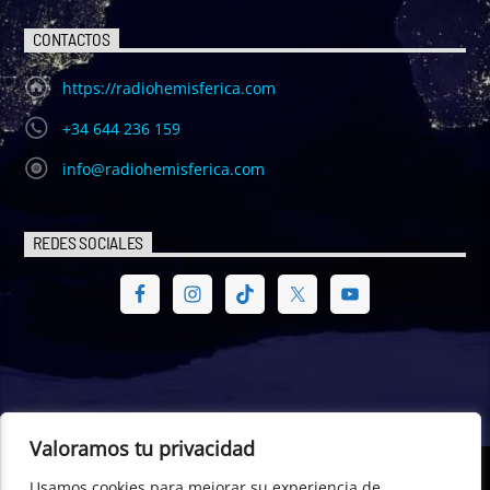
CONTACTOS
https://radiohemisferica.com
+34 644 236 159
info@radiohemisferica.com
REDES SOCIALES
Valoramos tu privacidad
Usamos cookies para mejorar su experiencia de