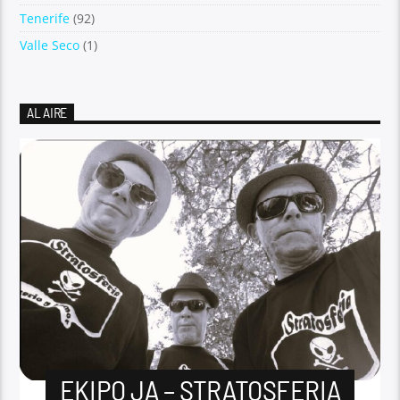
Tenerife
(92)
Valle Seco
(1)
AL AIRE
EKIPO JA – STRATOSFERIA