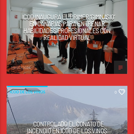
ICOD INAUGURA EL PRIMER ‘GIMNASIO’
EN CANARIAS PARA ENTRENAR
HABILIDADES PROFESIONALES CON
REALIDAD VIRTUAL
Radio Hemisferica
19/07/2024
ICOD DE LOS VINOS
0
CONTROLADO EL CONATO DE
INCENDIO EN ICOD DE LOS VINOS