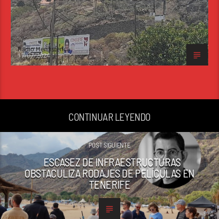
Radio Hemisferica
17/07/2024
CONTINUAR LEYENDO
POST SIGUIENTE
ESCASEZ DE INFRAESTRUCTURAS
OBSTACULIZA RODAJES DE PELÍCULAS EN
TENERIFE