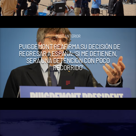
POST ANTERIOR
PUIGDEMONT REAFIRMA SU DECISIÓN DE
REGRESAR A ESPAÑA: ‘SI ME DETIENEN,
SERÁ UNA DETENCIÓN CON POCO
RECORRIDO’