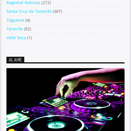
Regional Noticias
(272)
Santa Cruz de Tenerife
(387)
Tegueste
(4)
Tenerife
(92)
Valle Seco
(1)
AL AIRE