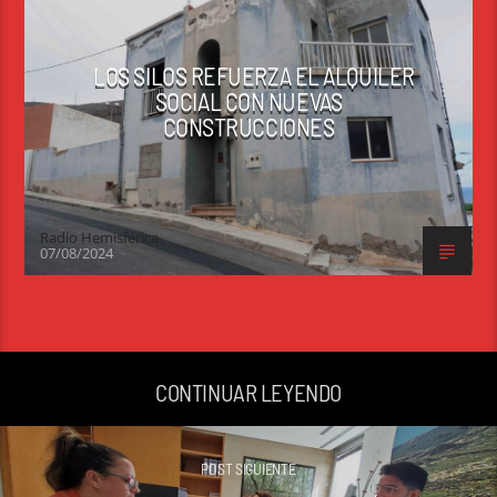
LOS SILOS REFUERZA EL ALQUILER
SOCIAL CON NUEVAS
CONSTRUCCIONES
Radio Hemisferica
07/08/2024
CONTINUAR LEYENDO
POST SIGUIENTE