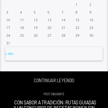
1
2
3
4
5
6
7
8
9
10
11
12
13
14
15
16
17
18
19
20
21
22
23
24
25
26
27
28
29
30
31
« Abr
CONTINUAR LEYENDO
POST SIGUIENTE
CON SABOR A TRADICIÓN: RUTAS GUIADAS
Y UN CONCURSO DE RECETAS PONEN FIN