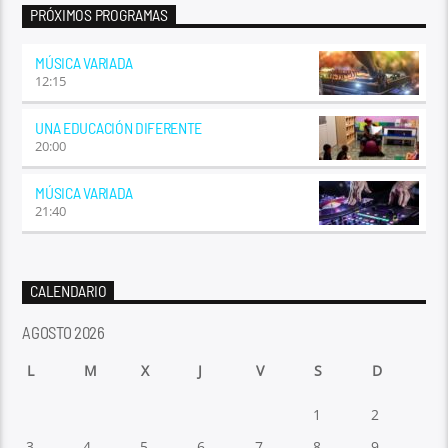
PRÓXIMOS PROGRAMAS
MÚSICA VARIADA
12:15
UNA EDUCACIÓN DIFERENTE
20:00
MÚSICA VARIADA
21:40
CALENDARIO
AGOSTO 2026
L
M
X
J
V
S
D
1
2
3
4
5
6
7
8
9