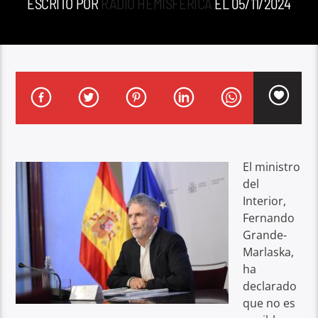
ESCRITO POR
RADIO HEMISFERICA
EL 05/11/2024
El ministro
del
Interior,
Fernando
Grande-
Marlaska,
ha
declarado
que no es