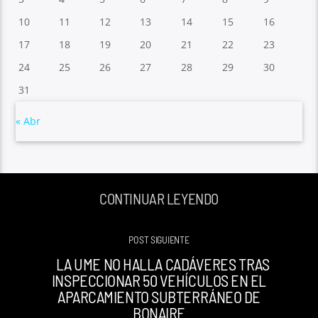
10
11
12
13
14
15
16
17
18
19
20
21
22
23
24
25
26
27
28
29
30
31
« Abr
CONTINUAR LEYENDO
POST SIGUIENTE
LA UME NO HALLA CADÁVERES TRAS
INSPECCIONAR 50 VEHÍCULOS EN EL
APARCAMIENTO SUBTERRÁNEO DE
BONAIRE