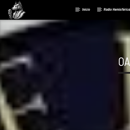
Inicio
Radio Hemisféric
OA