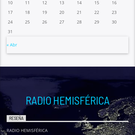
10
11
12
13
14
15
16
17
18
19
20
21
22
23
24
25
26
27
28
29
30
31
« Abr
RADIO HEMISFÉRICA
RESEÑA
RADIO HEMISFÉRICA