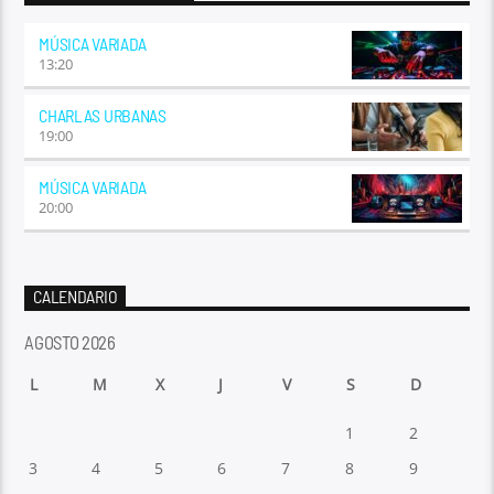
MÚSICA VARIADA
13:20
CHARLAS URBANAS
19:00
MÚSICA VARIADA
20:00
CALENDARIO
AGOSTO 2026
L
M
X
J
V
S
D
1
2
3
4
5
6
7
8
9