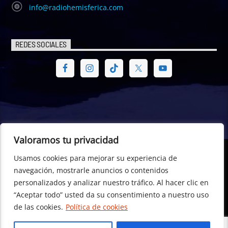
info@radiohemisferica.com
REDES SOCIALES
Valoramos tu privacidad
Usamos cookies para mejorar su experiencia de
© Radio Hemisférica. Project of - Euro-American Committee of
navegación, mostrarle anuncios o contenidos
Digital Law – CEA Digital Law, CTR- 698529, Dublin (Republic of
personalizados y analizar nuestro tráfico. Al hacer clic en
Ireland) +353 196 01 596
“Aceptar todo” usted da su consentimiento a nuestro uso
de las cookies.
Política de cookies