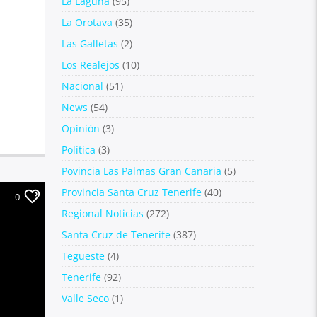
La Laguna
(95)
La Orotava
(35)
Las Galletas
(2)
Los Realejos
(10)
Nacional
(51)
News
(54)
Opinión
(3)
Política
(3)
Povincia Las Palmas Gran Canaria
(5)
Provincia Santa Cruz Tenerife
(40)
0
Regional Noticias
(272)
Santa Cruz de Tenerife
(387)
Tegueste
(4)
Tenerife
(92)
Valle Seco
(1)