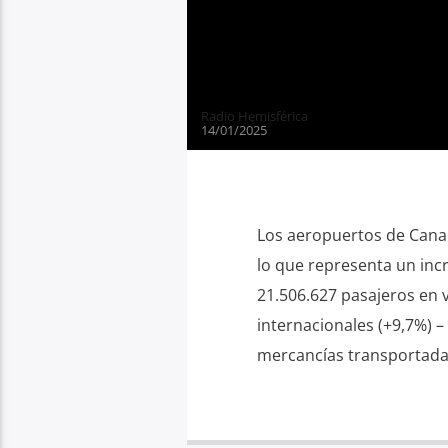
Radio Hemisférica
14/01/2025
Los aeropuertos de Canar
lo que representa un inc
21.506.627 pasajeros en v
internacionales (+9,7%) –
mercancías transportadas