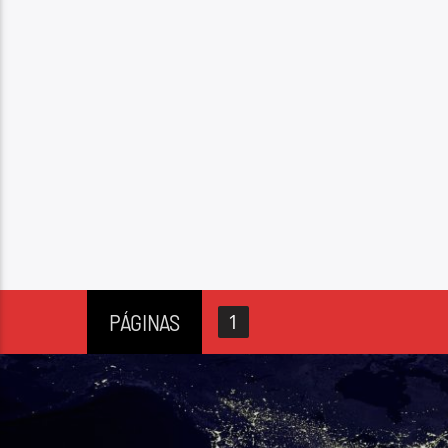
PÁGINAS
1