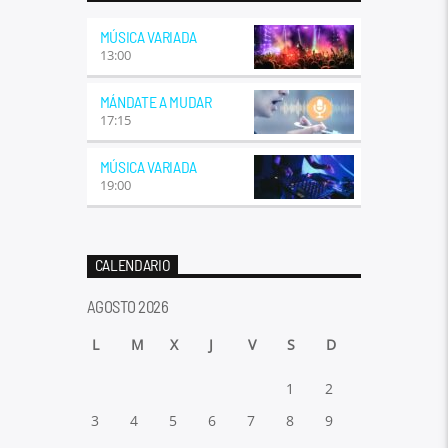
MÚSICA VARIADA
13:00
MÁNDATE A MUDAR
17:15
MÚSICA VARIADA
19:00
CALENDARIO
AGOSTO 2026
L
M
X
J
V
S
D
1
2
3
4
5
6
7
8
9