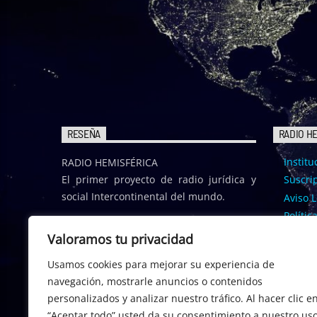
RESEÑA
RADIO H
Institu
RADIO HEMISFÉRICA
El primer proyecto de radio jurídica y
Suscrip
social Intercontinental del mundo.
Aviso L
Polític
Polític
Valoramos tu privacidad
Usamos cookies para mejorar su experiencia de
navegación, mostrarle anuncios o contenidos
personalizados y analizar nuestro tráfico. Al hacer clic e
“Aceptar todo” usted da su consentimiento a nuestro us