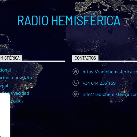
RADIO HEMISFÉRICA
EMISFÉRICA
CONTACTOS
cional
https://radiohemisferica.
ción a new letter
+34 644 236 159
egal
a de Privacidad
info@radiohemisferica.co
a de Cookies
n
o