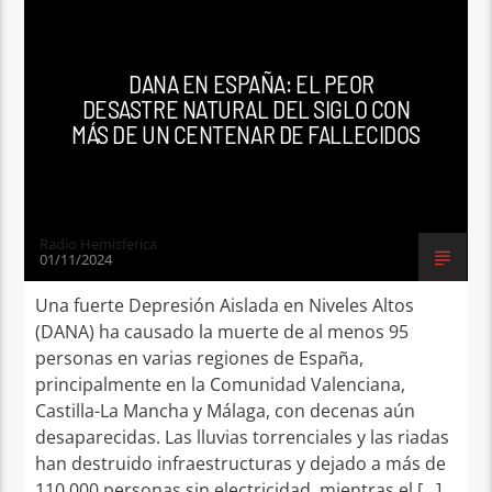
DANA EN ESPAÑA: EL PEOR
DESASTRE NATURAL DEL SIGLO CON
MÁS DE UN CENTENAR DE FALLECIDOS
Radio Hemisferica
01/11/2024
Una fuerte Depresión Aislada en Niveles Altos
(DANA) ha causado la muerte de al menos 95
personas en varias regiones de España,
principalmente en la Comunidad Valenciana,
Castilla-La Mancha y Málaga, con decenas aún
desaparecidas. Las lluvias torrenciales y las riadas
han destruido infraestructuras y dejado a más de
110.000 personas sin electricidad, mientras el […]