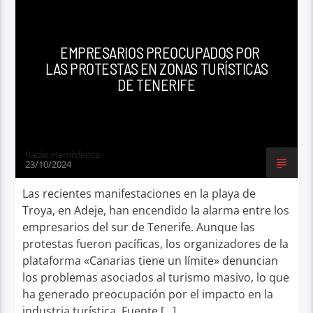
EMPRESARIOS PREOCUPADOS POR
LAS PROTESTAS EN ZONAS TURÍSTICAS
DE TENERIFE
Radio Hemisferica
23/10/2024
Las recientes manifestaciones en la playa de
Troya, en Adeje, han encendido la alarma entre los
empresarios del sur de Tenerife. Aunque las
protestas fueron pacíficas, los organizadores de la
plataforma «Canarias tiene un límite» denuncian
los problemas asociados al turismo masivo, lo que
ha generado preocupación por el impacto en la
industria turística. Fuente […]