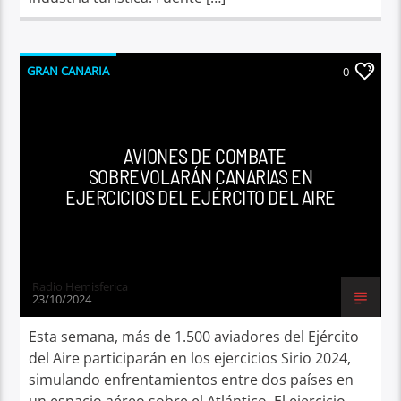
GRAN CANARIA
0
AVIONES DE COMBATE
SOBREVOLARÁN CANARIAS EN
EJERCICIOS DEL EJÉRCITO DEL AIRE
Radio Hemisferica
23/10/2024
Esta semana, más de 1.500 aviadores del Ejército
del Aire participarán en los ejercicios Sirio 2024,
simulando enfrentamientos entre dos países en
un espacio aéreo sobre el Atlántico. El ejercicio,