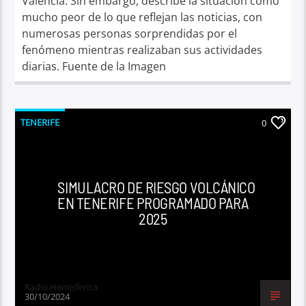
Valencia. Sin embargo, describe la situación como
mucho peor de lo que reflejan las noticias, con
numerosas personas sorprendidas por el
fenómeno mientras realizaban sus actividades
diarias. Fuente de la Imagen
TENERIFE
0
SIMULACRO DE RIESGO VOLCÁNICO
EN TENERIFE PROGRAMADO PARA
2025
Radio Hemisferica
30/10/2024