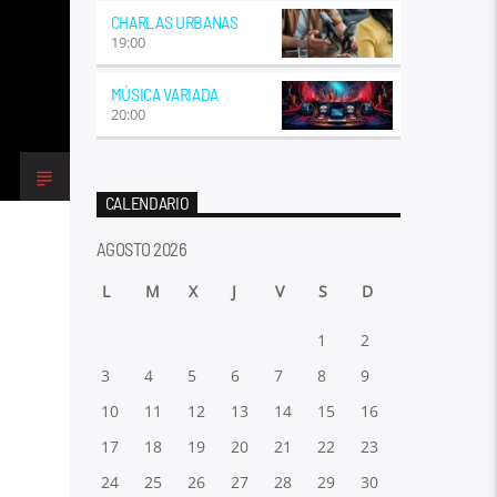
CHARLAS URBANAS
19:00
MÚSICA VARIADA
20:00
CALENDARIO
AGOSTO 2026
L
M
X
J
V
S
D
1
2
3
4
5
6
7
8
9
10
11
12
13
14
15
16
17
18
19
20
21
22
23
24
25
26
27
28
29
30