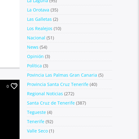
La Laguna
(95)
La Orotava
(35)
Las Galletas
(2)
Los Realejos
(10)
Nacional
(51)
News
(54)
Opinión
(3)
Política
(3)
Povincia Las Palmas Gran Canaria
(5)
Provincia Santa Cruz Tenerife
(40)
0
Regional Noticias
(272)
Santa Cruz de Tenerife
(387)
Tegueste
(4)
Tenerife
(92)
Valle Seco
(1)