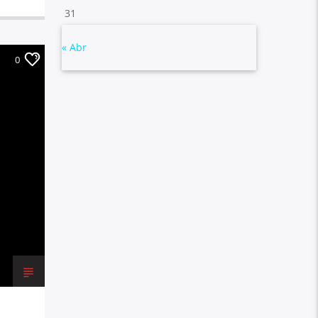
31
« Abr
0