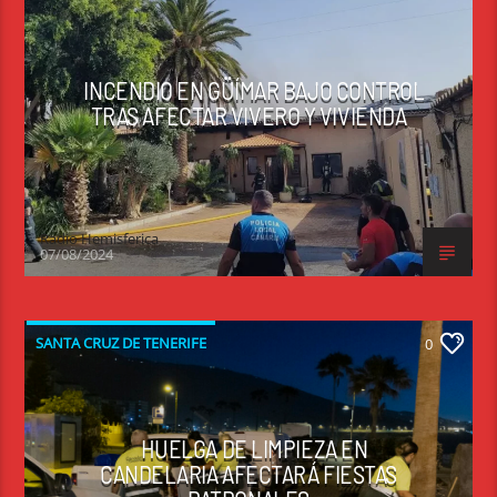
INCENDIO EN GÜÍMAR BAJO CONTROL
TRAS AFECTAR VIVERO Y VIVIENDA
Radio Hemisferica
07/08/2024
SANTA CRUZ DE TENERIFE
0
HUELGA DE LIMPIEZA EN
CANDELARIA AFECTARÁ FIESTAS