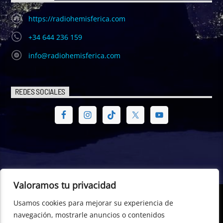
https://radiohemisferica.com
+34 644 236 159
info@radiohemisferica.com
REDES SOCIALES
Valoramos tu privacidad
Usamos cookies para mejorar su experiencia de
© Radio Hemisférica. Project of - Euro-American Committee of
navegación, mostrarle anuncios o contenidos
Digital Law – CEA Digital Law, CTR- 698529, Dublin (Republic of