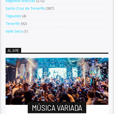
Regional Noticias
(272)
Santa Cruz de Tenerife
(387)
Tegueste
(4)
Tenerife
(92)
Valle Seco
(1)
AL AIRE
MÚSICA VARIADA