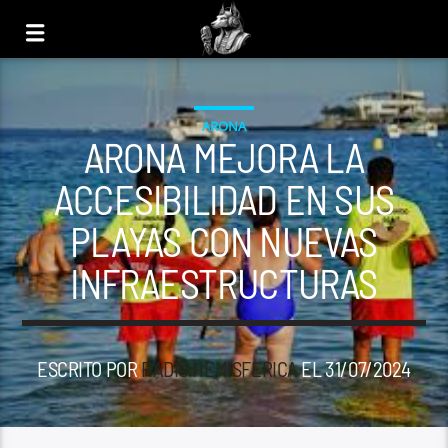
ARONA
ARONA MEJORA LA
ACCESIBILIDAD EN SUS
PLAYAS CON NUEVAS
INFRAESTRUCTURAS
ESCRITO POR
RADIO HEMISFERICA
EL 31/07/2024