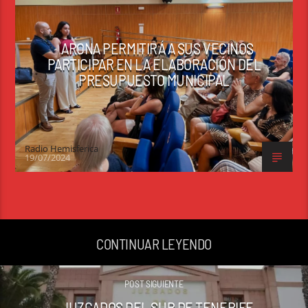
ARONA PERMITIRÁ A SUS VECINOS
PARTICIPAR EN LA ELABORACIÓN DEL
PRESUPUESTO MUNICIPAL
Radio Hemisferica
19/07/2024
CONTINUAR LEYENDO
POST SIGUIENTE
JUZGADOS DEL SUR DE TENERIFE