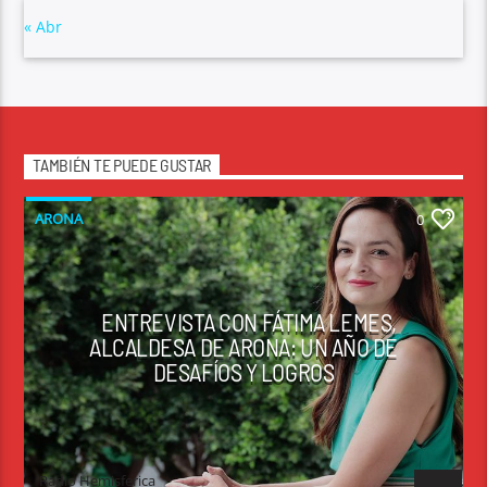
« Abr
TAMBIÉN TE PUEDE GUSTAR
ARONA
0
ENTREVISTA CON FÁTIMA LEMES,
ALCALDESA DE ARONA: UN AÑO DE
DESAFÍOS Y LOGROS
Radio Hemisferica