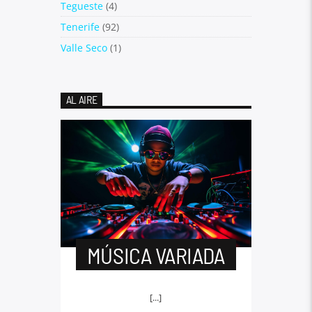
Tegueste
(4)
Tenerife
(92)
Valle Seco
(1)
AL AIRE
MÚSICA VARIADA
[...]