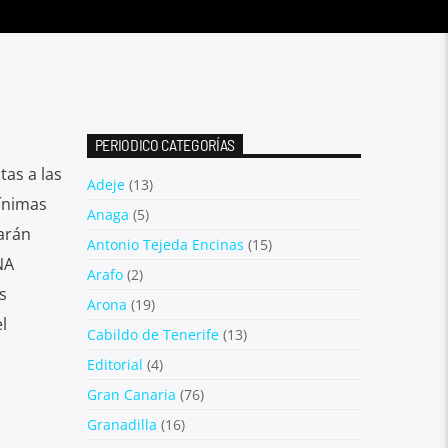
a
PERIODICO CATEGORÍAS
as a las
Adeje
(13)
ínimas
Anaga
(5)
arán
Antonio Tejeda Encinas
(15)
NA
Arafo
(2)
s
Arona
(19)
l
Cabildo de Tenerife
(13)
Editorial
(4)
Gran Canaria
(76)
Granadilla
(16)