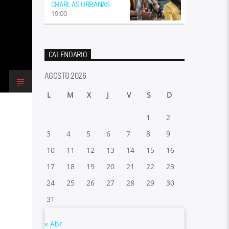
CHARLAS URBANAS
19:00
CALENDARIO
AGOSTO 2026
L
M
X
J
V
S
D
1
2
3
4
5
6
7
8
9
10
11
12
13
14
15
16
17
18
19
20
21
22
23
24
25
26
27
28
29
30
31
« Abr