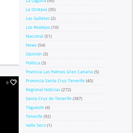
La Laguna
(95)
La Orotava
(35)
Las Galletas
(2)
Los Realejos
(10)
Nacional
(51)
News
(54)
Opinión
(3)
Política
(3)
Povincia Las Palmas Gran Canaria
(5)
Provincia Santa Cruz Tenerife
(40)
0
Regional Noticias
(272)
Santa Cruz de Tenerife
(387)
Tegueste
(4)
Tenerife
(92)
Valle Seco
(1)