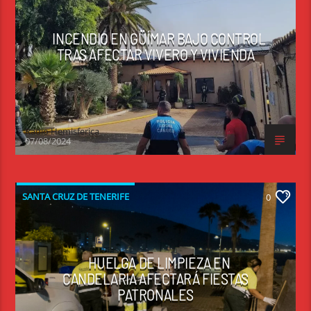
INCENDIO EN GÜÍMAR BAJO CONTROL
TRAS AFECTAR VIVERO Y VIVIENDA
Radio Hemisferica
07/08/2024
SANTA CRUZ DE TENERIFE
0
HUELGA DE LIMPIEZA EN
CANDELARIA AFECTARÁ FIESTAS
PATRONALES