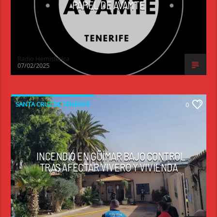
PAPEL DE AVAMTE
Radio Hemisferica
07/02/2025
SANTA CRUZ DE TENERIFE
0
INCENDIO EN GÜÍMAR BAJO CONTROL
TRAS AFECTAR VIVERO Y VIVIENDA