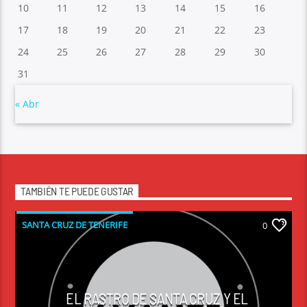
10
11
12
13
14
15
16
17
18
19
20
21
22
23
24
25
26
27
28
29
30
31
« Abr
TAMBIÉN TE PUEDE GUSTAR
SANTA CRUZ DE TENERIFE
0
EL RASTRO DE SANTA CRUZ Y EL