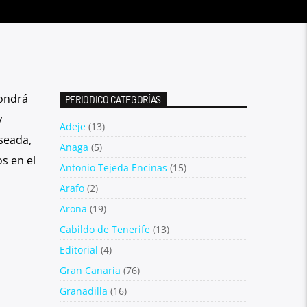
pondrá
PERIODICO CATEGORÍAS
y
Adeje
(13)
seada,
Anaga
(5)
s en el
Antonio Tejeda Encinas
(15)
Arafo
(2)
Arona
(19)
Cabildo de Tenerife
(13)
Editorial
(4)
Gran Canaria
(76)
Granadilla
(16)