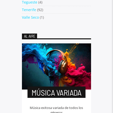
Tegueste
(4)
Tenerife
(92)
Valle Seco
(1)
AL AIRE
MÚSICA VARIADA
Música exitosa variada de todos los
géneros