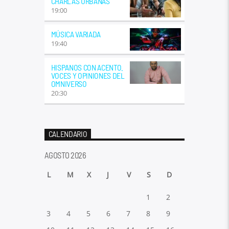
CHARLAS URBANAS
19:00
MÚSICA VARIADA
19:40
HISPANOS CON ACENTO.
VOCES Y OPINIONES DEL
OMNIVERSO
20:30
CALENDARIO
AGOSTO 2026
L
M
X
J
V
S
D
1
2
3
4
5
6
7
8
9