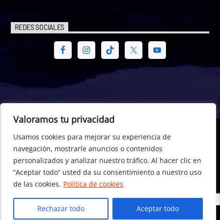
REDES SOCIALES
Valoramos tu privacidad
Usamos cookies para mejorar su experiencia de
© Radio Hemisférica. Project of - Euro-American Committee of
navegación, mostrarle anuncios o contenidos
Digital Law – CEA Digital Law, CTR- 698529, Dublin (Republic of
personalizados y analizar nuestro tráfico. Al hacer clic en
Ireland) +353 196 01 596
“Aceptar todo” usted da su consentimiento a nuestro uso
de las cookies.
Política de cookies
Rechazar todo
Aceptar todo