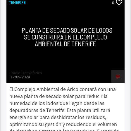
TENERIFE
0
PLANTA DE SECADO SOLAR DE LODOS
SE CONSTRUIRÁ EN EL COMPLEJO
AMBIENTAL DE TENERIFE
Radio Hemisferica
17/09/2024
El Complejo Ambiental de Arico contará con una
nueva planta de secado solar para reducir la
humedad de los lodos que llegan desde las
depuradoras de Tenerife. Esta planta utilizará
energía solar para deshidratar los residuos,
optimizando su gestión y reduciendo el volumen