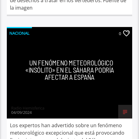
de desechos a tratar en los vertederos. Fuente de
la imagen
NACIONAL
0
UN FENÓMENO METEOROLÓGICO
«INSÓLITO» EN EL SÁHARA PODRÍA
AFECTAR A ESPAÑA
Radio Hemisferica
04/09/2024
Los expertos han advertido sobre un fenómeno
meteorológico excepcional que está provocando