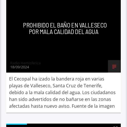
PROHIBIDO EL BAÑO EN VALLESECO
POR MALA CALIDAD DEL AGUA
Radio Hemisferica
18/09/2024
El Cecopal ha izado la bandera roja en varias
playas de Valleseco, Santa Cruz de Tenerife,
debido a la mala calidad del agua. Los ciudadanos
han sido advertidos de no bañarse en las zonas
afectadas hasta nuevo aviso. Fuente de la imagen