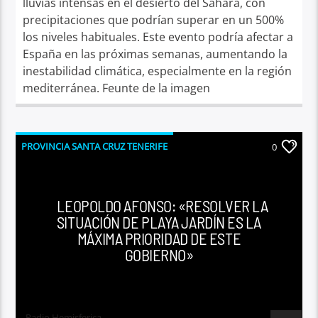
lluvias intensas en el desierto del Sáhara, con
precipitaciones que podrían superar en un 500%
los niveles habituales. Este evento podría afectar a
España en las próximas semanas, aumentando la
inestabilidad climática, especialmente en la región
mediterránea. Feunte de la imagen
PROVINCIA SANTA CRUZ TENERIFE
0
LEOPOLDO AFONSO: «RESOLVER LA
SITUACIÓN DE PLAYA JARDÍN ES LA
MÁXIMA PRIORIDAD DE ESTE
GOBIERNO»
Radio Hemisferica