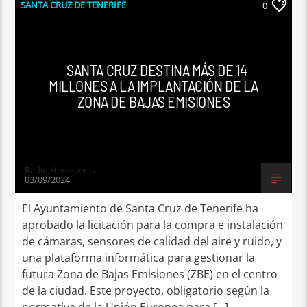
SANTA CRUZ DE TENERIFE
0
SANTA CRUZ DESTINA MÁS DE 14
MILLONES A LA IMPLANTACIÓN DE LA
ZONA DE BAJAS EMISIONES
Radio Hemisferica
03/09/2024
El Ayuntamiento de Santa Cruz de Tenerife ha
aprobado la licitación para la compra e instalación
de cámaras, sensores de calidad del aire y ruido, y
una plataforma informática para gestionar la
futura Zona de Bajas Emisiones (ZBE) en el centro
de la ciudad. Este proyecto, obligatorio según la
normativa de la Unión Europea para […]