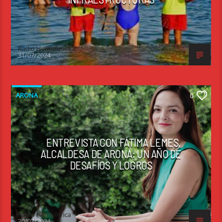
Radio Hemisferica
31/07/2024
ARONA
0
ENTREVISTA CON FÁTIMA LEMES,
ALCALDESA DE ARONA: UN AÑO DE
DESAFÍOS Y LOGROS
Radio Hemisferica
30/07/2024