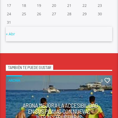
17
18
19
20
21
22
23
24
25
26
27
28
29
30
31
« Abr
TAMBIÉN TE PUEDE GUSTAR
ARONA
0
ARONA MEJORA LA ACCESIBILIDAD
EN SUS PLAYAS CON NUEVAS
INFRAESTRUCTURAS