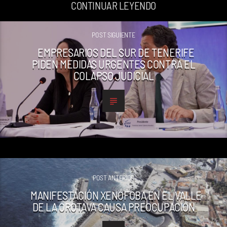
CONTINUAR LEYENDO
POST SIGUIENTE
EMPRESARIOS DEL SUR DE TENERIFE
PIDEN MEDIDAS URGENTES CONTRA EL
COLAPSO JUDICIAL
POST ANTERIOR
MANIFESTACIÓN XENÓFOBA EN EL VALLE
DE LA OROTAVA CAUSA PREOCUPACIÓN