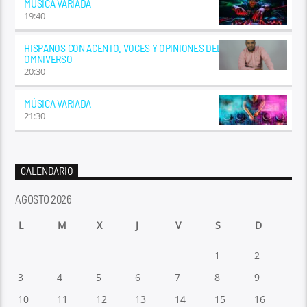
MÚSICA VARIADA
19:40
HISPANOS CON ACENTO. VOCES Y OPINIONES DEL
OMNIVERSO
20:30
MÚSICA VARIADA
21:30
CALENDARIO
AGOSTO 2026
L
M
X
J
V
S
D
1
2
3
4
5
6
7
8
9
10
11
12
13
14
15
16