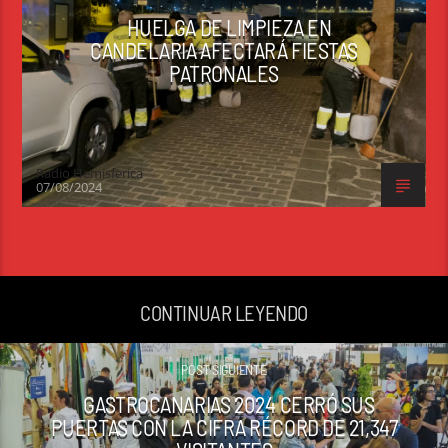
HUELGA DE LIMPIEZA EN
CANDELARIA AFECTARÁ FIESTAS
PATRONALES
Radio Hemisferica
07/08/2024
CONTINUAR LEYENDO
POST SIGUIENTE
GASTROCANARIAS 2024 CERRÓ SUS
PUERTAS CON LA CIFRA RÉCORD DE 21,347