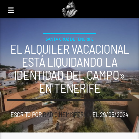
SANTA CRUZ DE TENERIFE
EL ALQUILER VACACIONAL
ESTÁ LIQUIDANDO LA
IDENTIDAD DEL CAMPO»
EN TENERIFE
ESCRITO POR
RADIO HEMISFERICA
EL 29/05/2024