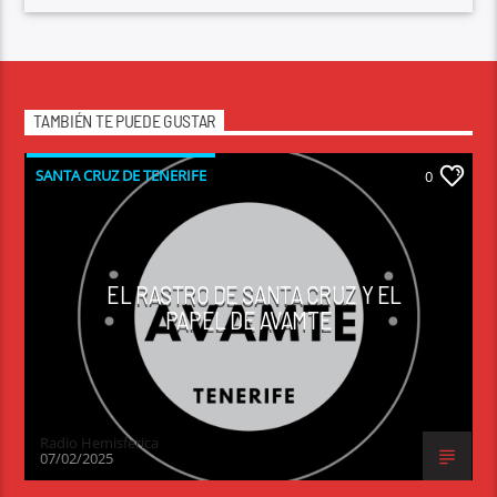
TAMBIÉN TE PUEDE GUSTAR
SANTA CRUZ DE TENERIFE
0
EL RASTRO DE SANTA CRUZ Y EL
PAPEL DE AVAMTE
Radio Hemisferica
07/02/2025