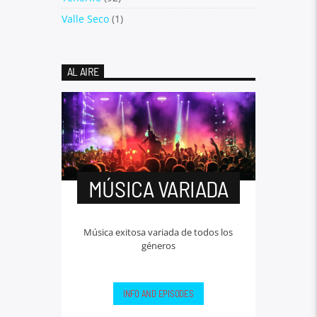
Valle Seco
(1)
AL AIRE
MÚSICA VARIADA
Música exitosa variada de todos los
géneros
INFO AND EPISODES