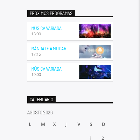
PRÓXIMOS PROGRAMAS
MÚSICA VARIADA
13:00
MÁNDATE A MUDAR
17:15
MÚSICA VARIADA
19:00
CALENDARIO
AGOSTO 2026
L
M
X
J
V
S
D
1
2